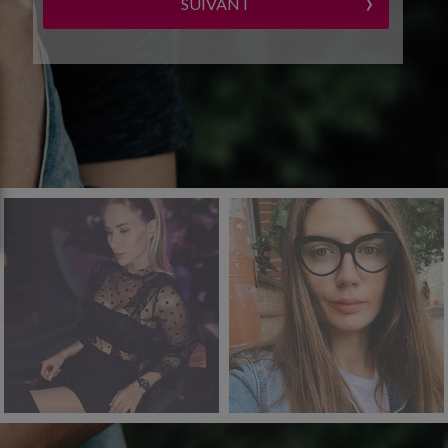
›
SUIVANT