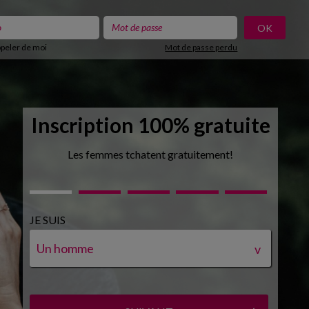
ppeler de moi
Mot de passe perdu
Inscription 100% gratuite
Les femmes tchatent gratuitement!
JE SUIS
Un homme
v