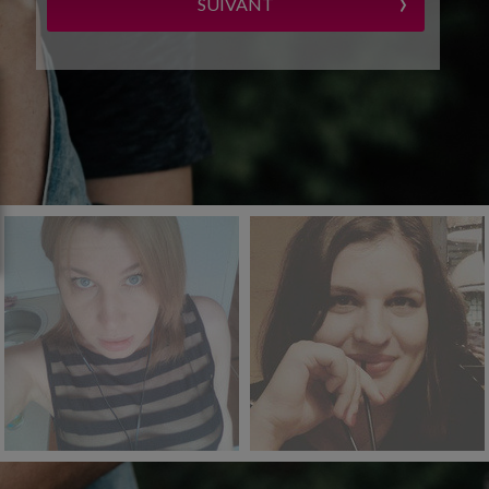
›
SUIVANT