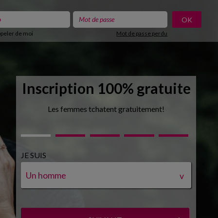
ppeler de moi
Mot de passe perdu
Inscription 100% gratuite
Les femmes tchatent gratuitement!
JE SUIS
Un homme
v